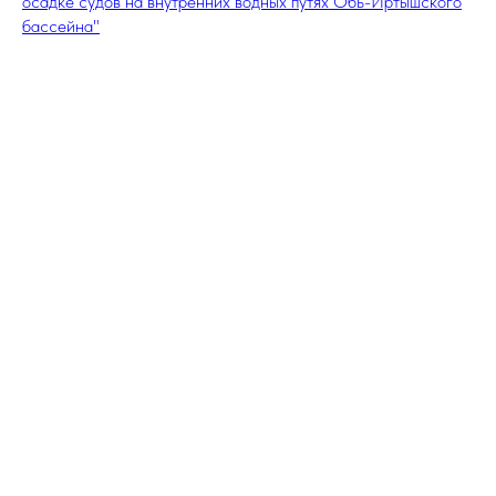
осадке судов на внутренних водных путях Обь-Иртышского
бассейна"