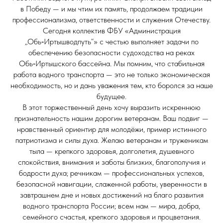
в Победу — и мы чтим их память, продолжаем традиции
профессионализма, ответственности и служения Отечеству.
Сегодня коллектив ФБУ «Администрация
„Обь‑Иртышводпуть“» с честью выполняет задачи по
обеспечению безопасности судоходства на реках
Обь‑Иртышского бассейна. Мы помним, что стабильная
работа водного транспорта — это не только экономическая
необходимость, но и дань уважения тем, кто боролся за наше
будущее.
В этот торжественный день хочу выразить искреннюю
признательность нашим дорогим ветеранам. Ваш подвиг —
нравственный ориентир для молодёжи, пример истинного
патриотизма и силы духа. Желаю ветеранам и труженикам
тыла — крепкого здоровья, долголетия, душевного
спокойствия, внимания и заботы близких, благополучия и
бодрости духа; речникам — профессиональных успехов,
безопасной навигации, слаженной работы, уверенности в
завтрашнем дне и новых достижений на благо развития
водного транспорта России; всем нам — мира, добра,
семейного счастья, крепкого здоровья и процветания.